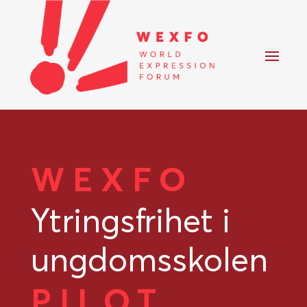
WEXFO
Ytringsfrihet i
ungdomsskolen
PILOT