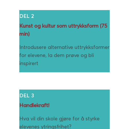
DEL 2
Kunst og kultur som uttrykksform (75
min)
Introdusere alternative uttrykksformer
for elevene, la dem prøve og bli
inspirert
DEL 3
Handlekraft!
Hva vil din skole gjøre for å styrke
elevenes ytringsfrihet?