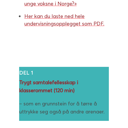
unge
voksne i Norge?»
Her kan du laste ned hele
undervisningsopplegget som PDF.
DEL 1
Trygt samtalefellesskap i
klasserommet (120 min)
– som en grunnstein for å tørre å
uttrykke seg også på andre arenaer.